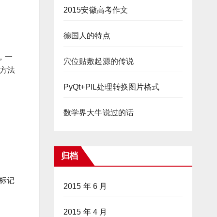
2015安徽高考作文
德国人的特点
，一
穴位贴敷起源的传说
方法
PyQt+PIL处理转换图片格式
数学界大牛说过的话
归档
余标记
2015 年 6 月
2015 年 4 月