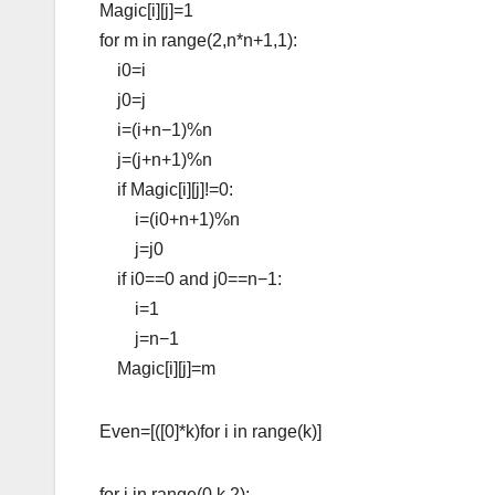
Magic[i][j]=1
for
m
in
range(2,n*n+1,1):
i0=i
j0=j
i=(i+n
−1)%n
j=(j+n+1)%n
if
Magic[i][j]!=0:
i=(i0+n+1)%n
j=j0
if
i0==0
and
j0==n
−1:
i=1
j=n
−1
Magic[i][j]=m
Even=[([0]*k)for
i
in
range(k)]
for
i
in
range(0,k,2):