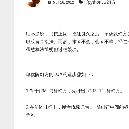
#python
,
#幻方
5 月 16, 2012
话不多说，书接上回。拖延良久之后，单偶数幻方
般没有直接法。而然，难者不会，会者不难，经过一
虽然算法简明但过程繁琐。
单偶阶幻方的LUX构造步骤如下：
1.对于(2M+2)阶幻方，先排出（2M+1）阶幻方。
2.在前M+1行上，属性值标记为L，M+1行中间
为X。