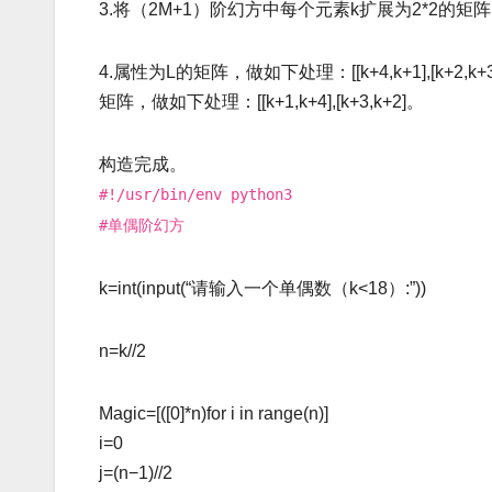
3.将（2M+1）阶幻方中每个元素k扩展为2*2的矩阵[[k,
4.属性为L的矩阵，做如下处理：[[k+4,k+1],[k+2,k+
矩阵，做如下处理：[[k+1,k+4],[k+3,k+2]。
构造完成。
#!/usr/bin/env
python3
#单偶阶幻方
k=int(input(“请输入一个单偶数（k
<18）:”))
n=k//2
Magic=[([0]*n)for
i
in
range(n)]
i=0
j=(n
−1)//2