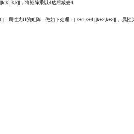
k],[k,k]]，将矩阵乘以4然后减去4.
3]]；属性为U的矩阵，做如下处理：[[k+1,k+4],[k+2,k+3]]，.属