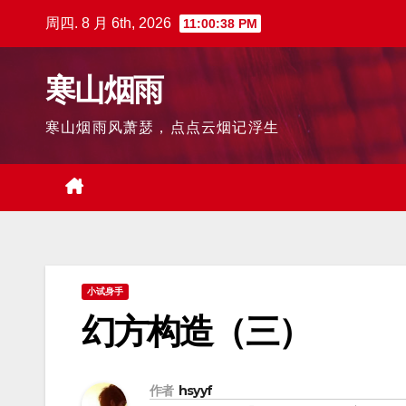
跳
周四. 8 月 6th, 2026
11:00:39 PM
至
内
寒山烟雨
容
寒山烟雨风萧瑟，点点云烟记浮生
小试身手
幻方构造（三）
作者
hsyyf