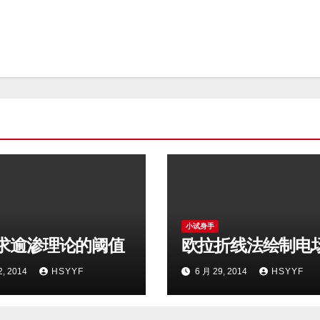
小试身手
求逾渗理论的阈值
欧拉折线法绘制电
2, 2014
HSYYF
6 月 29, 2014
HSYYF