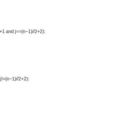
+1
and
j==(n
−1)//2+2):
j!=(n
−1)//2+2):