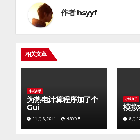
航
作者
hsyyf
相关文章
小试身手
为热电计算程序加了个
小试身手
Gui
模拟
11 月 3, 2014
HSYYF
8 月 1