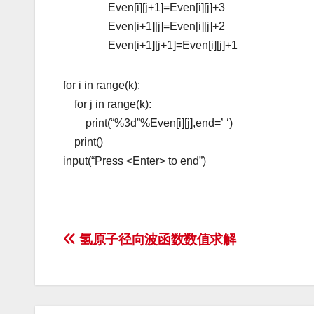
Even[i][j+1]=Even[i][j]+3
Even[i+1][j]=Even[i][j]+2
Even[i+1][j+1]=Even[i][j]+1
for
i
in
range(k):
for
j
in
range(k):
print(“%3d”%Even[i][j],end=’
‘)
print()
input(“Press
<Enter
>
to
end”)
文
氢原子径向波函数数值求解
章
导