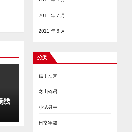
2011 年 7 月
2011 年 6 月
分类
信手拈来
寒山碎语
场线
小试身手
日常牢骚