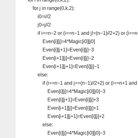
for
j
in
range(0,k,2):
i0=i//2
j0=j//2
if
i
<=n
−2
or
(i==n
−1
and
j!=(n
−1)//2+2)
or
(i==n
Even[i][j]=4*Magic[i0][j0]
Even[i][j+1]=Even[i][j]
−3
Even[i+1][j]=Even[i][j]
−2
Even[i+1][j+1]=Even[i][j]
−1
else:
if
(i==n
−1
and
j==(n
−1)//2+2)
or
(i==n+1
and
Even[i][j]=4*Magic[i0][j0]
−3
Even[i][j+1]=Even[i][j]+3
Even[i+1][j]=Even[i][j]+1
Even[i+1][j+1]=Even[i][j]+2
else:
Even[i][j]=4*Magic[i0][j0]
−3