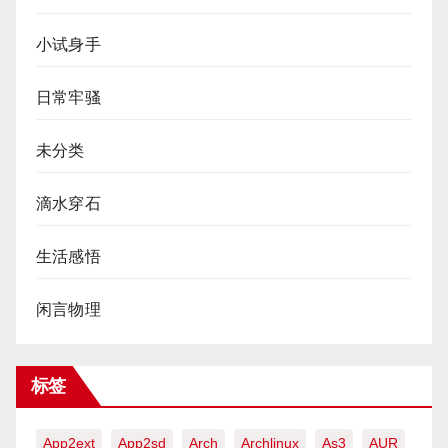
小试身手
日常牢骚
未分类
滴水穿石
生活感悟
闲言物理
标签
App2ext
App2sd
Arch
Archlinux
As3
AUR