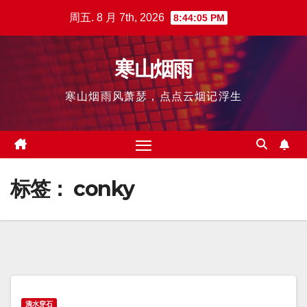
跳
周五. 8 月 7th, 2026
8:44:06 PM
至
内
寒山烟雨
容
寒山烟雨风萧瑟，点点云烟记浮生
标签：
conky
滴水穿石