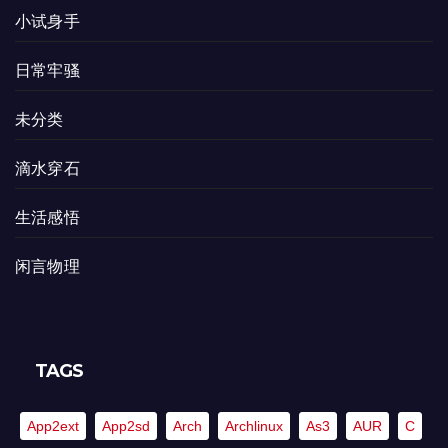
小试身手
日常牢骚
未分类
滴水穿石
生活感悟
闲言物理
TAGS
App2ext
App2sd
Arch
Archlinux
As3
AUR
C