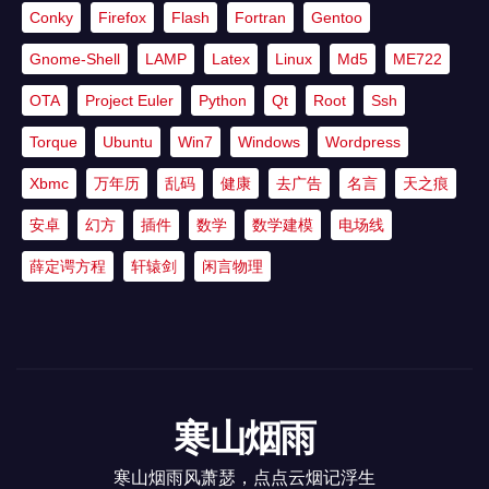
Conky
Firefox
Flash
Fortran
Gentoo
Gnome-Shell
LAMP
Latex
Linux
Md5
ME722
OTA
Project Euler
Python
Qt
Root
Ssh
Torque
Ubuntu
Win7
Windows
Wordpress
Xbmc
万年历
乱码
健康
去广告
名言
天之痕
安卓
幻方
插件
数学
数学建模
电场线
薛定谔方程
轩辕剑
闲言物理
寒山烟雨
寒山烟雨风萧瑟，点点云烟记浮生