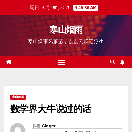
跳
周日. 8 月 9th, 2026
9:49:37 AM
至
内
寒山烟雨
容
寒山烟雨风萧瑟，点点云烟记浮生
寒山碎语
数学界大牛说过的话
作者
Ginger