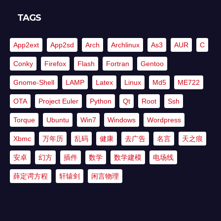
TAGS
App2ext
App2sd
Arch
Archlinux
As3
AUR
C
Conky
Firefox
Flash
Fortran
Gentoo
Gnome-Shell
LAMP
Latex
Linux
Md5
ME722
OTA
Project Euler
Python
Qt
Root
Ssh
Torque
Ubuntu
Win7
Windows
Wordpress
Xbmc
万年历
乱码
健康
去广告
名言
天之痕
安卓
幻方
插件
数学
数学建模
电场线
薛定谔方程
轩辕剑
闲言物理