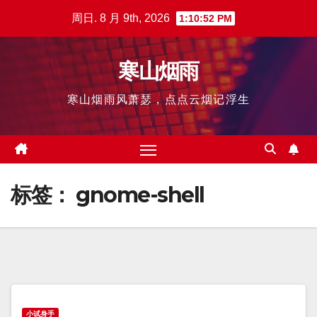
跳
周日. 8 月 9th, 2026
1:10:52 PM
至
内
寒山烟雨
容
寒山烟雨风萧瑟，点点云烟记浮生
标签：
gnome-shell
小试身手