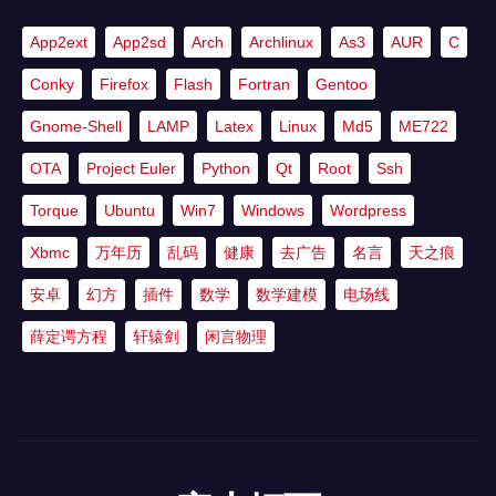
App2ext
App2sd
Arch
Archlinux
As3
AUR
C
Conky
Firefox
Flash
Fortran
Gentoo
Gnome-Shell
LAMP
Latex
Linux
Md5
ME722
OTA
Project Euler
Python
Qt
Root
Ssh
Torque
Ubuntu
Win7
Windows
Wordpress
Xbmc
万年历
乱码
健康
去广告
名言
天之痕
安卓
幻方
插件
数学
数学建模
电场线
薛定谔方程
轩辕剑
闲言物理