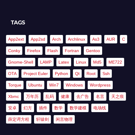
TAGS
App2ext
App2sd
Arch
Archlinux
As3
AUR
C
Conky
Firefox
Flash
Fortran
Gentoo
Gnome-Shell
LAMP
Latex
Linux
Md5
ME722
OTA
Project Euler
Python
Qt
Root
Ssh
Torque
Ubuntu
Win7
Windows
Wordpress
Xbmc
万年历
乱码
健康
去广告
名言
天之痕
安卓
幻方
插件
数学
数学建模
电场线
薛定谔方程
轩辕剑
闲言物理