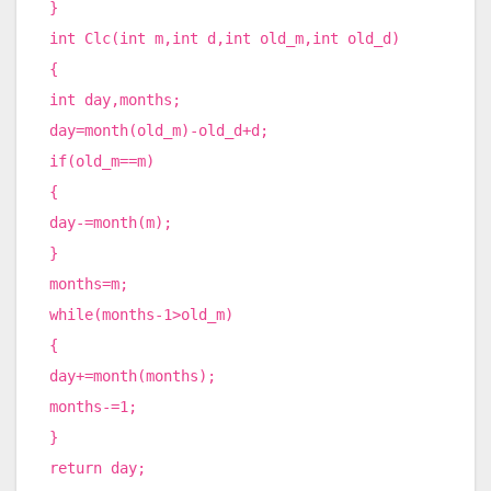
}
int Clc(int m,int d,int old_m,int old_d)
{
int day,months;
day=month(old_m)-old_d+d;
if(old_m==m)
{
day-=month(m);
}
months=m;
while(months-1>old_m)
{
day+=month(months);
months-=1;
}
return day;