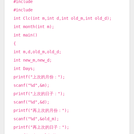
#include
#include
int Clc(int m,int d,int old_m,int old_d);
int month(int m);
int main()
{
int m,d,old_m,old_d;
int new_m,new_d;
int Days;
printf("上次的月份：");
scanf("%d",&m);
printf("上次的日子：");
scanf("%d",&d);
printf("再上次的月份：");
scanf("%d",&old_m);
printf("再上次的日子：");