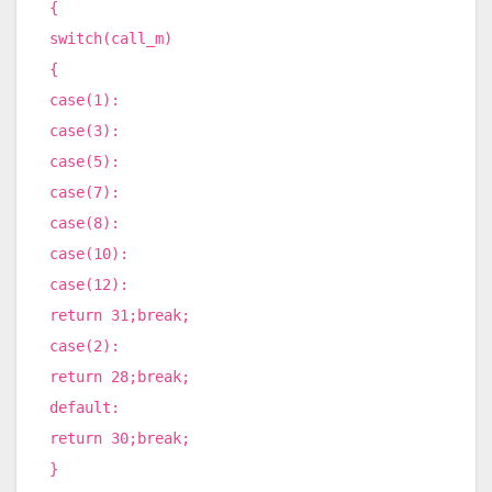
{
switch(call_m)
{
case(1):
case(3):
case(5):
case(7):
case(8):
case(10):
case(12):
return 31;break;
case(2):
return 28;break;
default:
return 30;break;
}