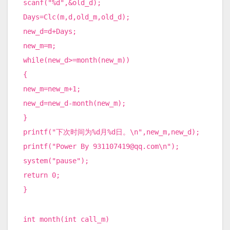
scanf("%d",&old_d);
Days=Clc(m,d,old_m,old_d);
new_d=d+Days;
new_m=m;
while(new_d>=month(new_m))
{
new_m=new_m+1;
new_d=new_d-month(new_m);
}
printf("下次时间为%d月%d日。\n",new_m,new_d);
printf("Power By 931107419@qq.com\n");
system("pause");
return 0;
}
int month(int call_m)