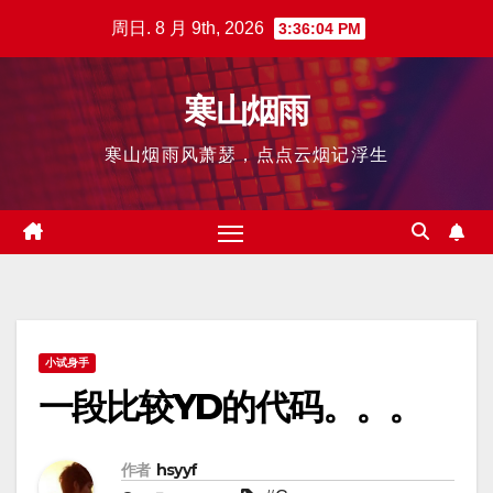
跳
周日. 8 月 9th, 2026
3:36:05 PM
至
内
寒山烟雨
容
寒山烟雨风萧瑟，点点云烟记浮生
小试身手
一段比较YD的代码。。。
作者
hsyyf