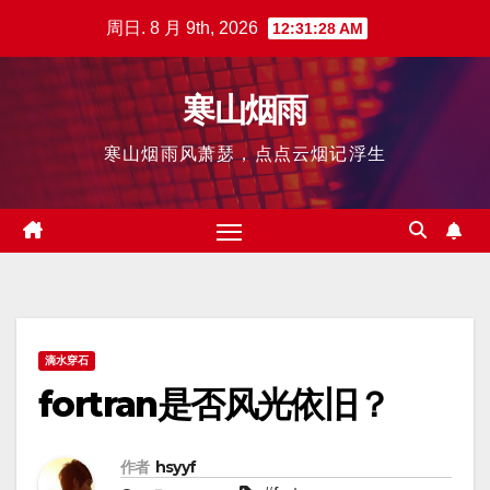
跳
周日. 8 月 9th, 2026
12:31:29 AM
至
内
寒山烟雨
容
寒山烟雨风萧瑟，点点云烟记浮生
滴水穿石
fortran是否风光依旧？
作者
hsyyf