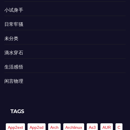
小试身手
日常牢骚
未分类
滴水穿石
生活感悟
闲言物理
TAGS
App2ext
App2sd
Arch
Archlinux
As3
AUR
C