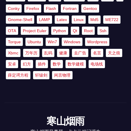
Conky
Firefox
Flash
Fortran
Gentoo
Gnome-Shell
LAMP
Latex
Linux
Md5
ME722
OTA
Project Euler
Python
Qt
Root
Ssh
Torque
Ubuntu
Win7
Windows
Wordpress
Xbmc
万年历
乱码
健康
去广告
名言
天之痕
安卓
幻方
插件
数学
数学建模
电场线
薛定谔方程
轩辕剑
闲言物理
寒山烟雨