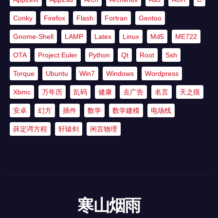
Conky
Firefox
Flash
Fortran
Gentoo
Gnome-Shell
LAMP
Latex
Linux
Md5
ME722
OTA
Project Euler
Python
Qt
Root
Ssh
Torque
Ubuntu
Win7
Windows
Wordpress
Xbmc
万年历
乱码
健康
去广告
名言
天之痕
安卓
幻方
插件
数学
数学建模
电场线
薛定谔方程
轩辕剑
闲言物理
寒山烟雨