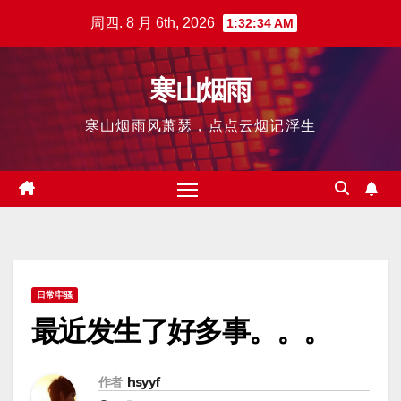
跳
周四. 8 月 6th, 2026
1:32:35 AM
至
内
寒山烟雨
容
寒山烟雨风萧瑟，点点云烟记浮生
日常牢骚
最近发生了好多事。。。
作者
hsyyf