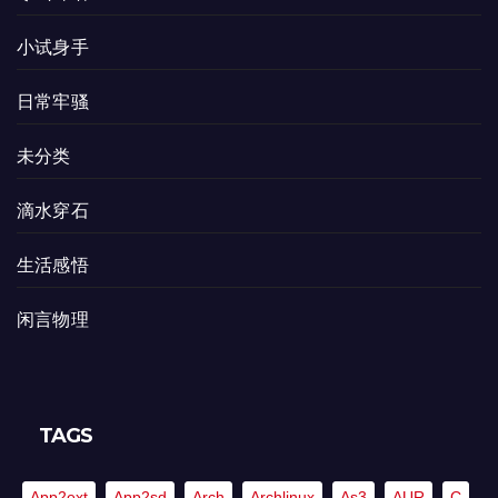
小试身手
日常牢骚
未分类
滴水穿石
生活感悟
闲言物理
TAGS
App2ext
App2sd
Arch
Archlinux
As3
AUR
C