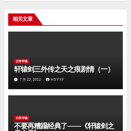
相关文章
日常牢骚
轩辕剑三外传之天之痕剧情（一）
7 月 22, 2012
HSYYF
日常牢骚
不要再糟蹋经典了——《轩辕剑之