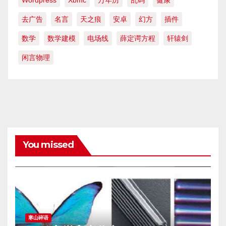
去广告
名言
天之痕
安卓
幻方
插件
数学
数学建模
电场线
薛定谔方程
轩辕剑
闲言物理
You missed
寒山碎语