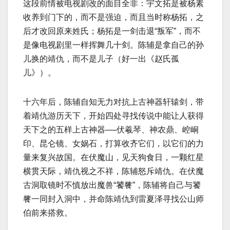
这段前情被电视剧改的面目全非：宇文拓是被杨素
收养到门下的，而不是强迫，而且当时称杨拓，之
后才改回原来姓氏；杨拓是一剑击退“叛军”，而不
是像电视剧里一样挥舞几十剑。陈辅是拿自己的孙
儿换的靖仇，而不是儿子（好一出《赵氏孤
儿》）。
十六年后，陈辅自知无力对抗上古神器轩辕剑，带
着靖仇游历天下，开始四处寻找传说中能让人获得
天下之的五样上古神器──伏羲琴、神农鼎、崆峒
印、昆仑镜、女娲石，打算收齐它们，以它们的力
量来复兴故国。在伏魔山，见天狗食日，一颗红星
横贯天际，靖仇视之不祥，陈辅怒斥靖仇。在伏魔
古洞取镜时不慎放出魔兽“饕餮”，陈辅将自己与饕
餮一同封入洞中，并命陈靖仇到雷夏泽寻找公山师
伯前来搭救。