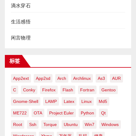
滴水穿石
生活感悟
闲言物理
标签
App2ext
App2sd
Arch
Archlinux
As3
AUR
C
Conky
Firefox
Flash
Fortran
Gentoo
Gnome-Shell
LAMP
Latex
Linux
Md5
ME722
OTA
Project Euler
Python
Qt
Root
Ssh
Torque
Ubuntu
Win7
Windows
Wordpress
Xbmc
万年历
乱码
健康