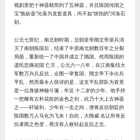
视剧里把十神器精简到了五神器，并且陈国传国之
宝“炼妖壶”沦落为龙套道具，尚不如“挨拍的”河洛石
刻。
公元七世纪，南北朝时期，北朝皇帝隋文帝派兵消
灭了南朝陈国后，结束了中原南北朝数百年之分裂
局面，重新统一了中国并成立了隋国。然而陈国的
遗民悲痛祖国 亡灭，公元六一八年，在江南集结大
军数万兴兵反抗，企图一举复国。隋文帝下令出兵
平乱，然而最令人惊讶的是，这支平乱部队为首竟
是一位身披神秘斗篷，年近 十二岁的少年。他手持
一把雕有古朴花纹的金色之剑，此乃十大上古神器
之——轩辕剑。少年在一击之间，便将反抗朝廷的
陈国数万人马化为飞灰！自此，大隋威 名让所有反
抗者闻之色变，再没有人敢轻起反抗之念。