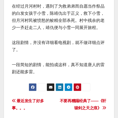
在经过月河村时，遇到了为救弟弟而自愿当作祭品
的白发女孩于小雪，陈靖仇出于正义，救下小雪，
但月河村民被愤怒的鲛精全部杀死。村中残余的老
少一齐赶走二人，靖仇便与小雪一同展开旅程。
这段剧情，并没有详细看电视剧，就不做详细点评
了。
一段简短的剧情，能拍成这样，真不知道唐人的雷
剧还能多雷。
文
最近发生了好多
不要再糟蹋经典了——《轩
事。。。
辕剑之天之痕》
章