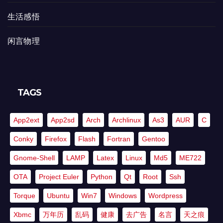
生活感悟
闲言物理
TAGS
App2ext
App2sd
Arch
Archlinux
As3
AUR
C
Conky
Firefox
Flash
Fortran
Gentoo
Gnome-Shell
LAMP
Latex
Linux
Md5
ME722
OTA
Project Euler
Python
Qt
Root
Ssh
Torque
Ubuntu
Win7
Windows
Wordpress
Xbmc
万年历
乱码
健康
去广告
名言
天之痕