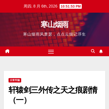
跳
周四. 8 月 6th, 2026
10:51:54 PM
至
内
寒山烟雨
容
寒山烟雨风萧瑟，点点云烟记浮生
日常牢骚
轩辕剑三外传之天之痕剧情
（一）