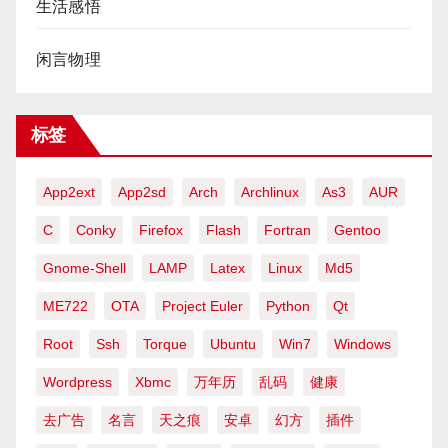
生活感悟
闲言物理
标签
App2ext
App2sd
Arch
Archlinux
As3
AUR
C
Conky
Firefox
Flash
Fortran
Gentoo
Gnome-Shell
LAMP
Latex
Linux
Md5
ME722
OTA
Project Euler
Python
Qt
Root
Ssh
Torque
Ubuntu
Win7
Windows
Wordpress
Xbmc
万年历
乱码
健康
去广告
名言
天之痕
安卓
幻方
插件