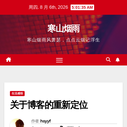
跳
周四. 8 月 6th, 2026
5:01:36 AM
至
内
寒山烟雨
容
寒山烟雨风萧瑟，点点云烟记浮生
生活感悟
关于博客的重新定位
作者
hsyyf