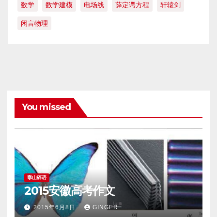
数学
数学建模
电场线
薛定谔方程
轩辕剑
闲言物理
You missed
寒山碎语
2015安徽高考作文
2015年6月8日
GINGER