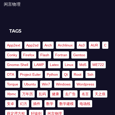
闲言物理
TAGS
App2ext
App2sd
Arch
Archlinux
As3
AUR
C
Conky
Firefox
Flash
Fortran
Gentoo
Gnome-Shell
LAMP
Latex
Linux
Md5
ME722
OTA
Project Euler
Python
Qt
Root
Ssh
Torque
Ubuntu
Win7
Windows
Wordpress
Xbmc
万年历
乱码
健康
去广告
名言
天之痕
安卓
幻方
插件
数学
数学建模
电场线
薛定谔方程
轩辕剑
闲言物理