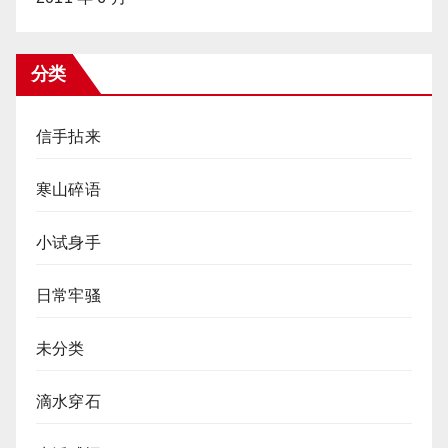
分类
信手拈来
寒山碎语
小试身手
日常牢骚
未分类
滴水穿石