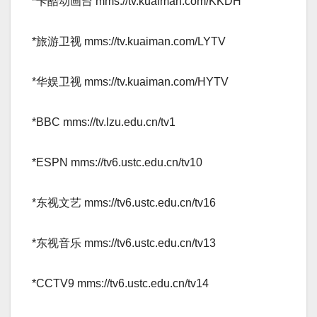
*卡酷动画台 mms://tv.kuaiman.com/KKDH­
*旅游卫视 mms://tv.kuaiman.com/LYTV­
*华娱卫视 mms://tv.kuaiman.com/HYTV­
*BBC mms://tv.lzu.edu.cn/tv1­
*ESPN mms://tv6.ustc.edu.cn/tv10­
*东视文艺 mms://tv6.ustc.edu.cn/tv16­
*东视音乐 mms://tv6.ustc.edu.cn/tv13­
*CCTV9 mms://tv6.ustc.edu.cn/tv14­