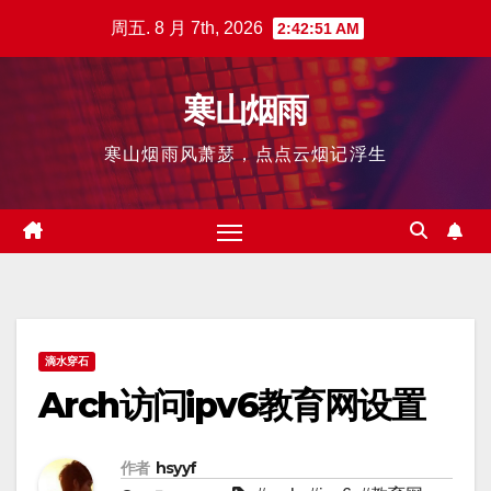
跳
周五. 8 月 7th, 2026
2:42:52 AM
至
内
寒山烟雨
容
寒山烟雨风萧瑟，点点云烟记浮生
滴水穿石
Arch访问ipv6教育网设置
作者
hsyyf