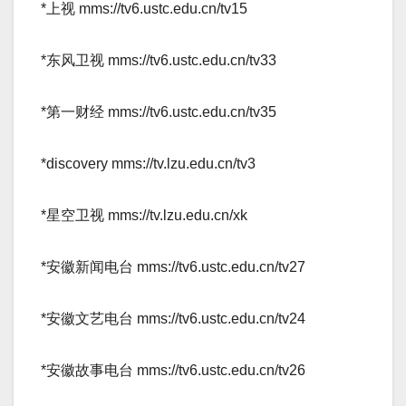
*上视 mms://tv6.ustc.edu.cn/tv15­
*东风卫视 mms://tv6.ustc.edu.cn/tv33­
*第一财经 mms://tv6.ustc.edu.cn/tv35­
*discovery mms://tv.lzu.edu.cn/tv3­
*星空卫视 mms://tv.lzu.edu.cn/xk­
*安徽新闻电台 mms://tv6.ustc.edu.cn/tv27­
*安徽文艺电台 mms://tv6.ustc.edu.cn/tv24­
*安徽故事电台 mms://tv6.ustc.edu.cn/tv26­