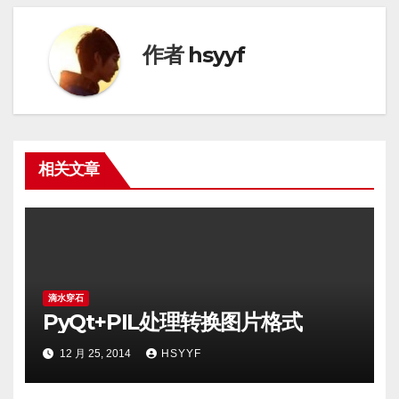
导
航
作者
hsyyf
相关文章
滴水穿石
PyQt+PIL处理转换图片格式
12 月 25, 2014
HSYYF