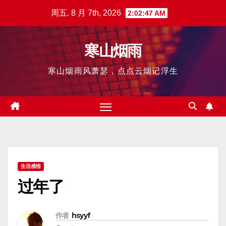
跳
周五. 8 月 7th, 2026
2:02:48 AM
至
内
寒山烟雨
容
寒山烟雨风萧瑟，点点云烟记浮生
生活感悟
过年了
作者
hsyyf