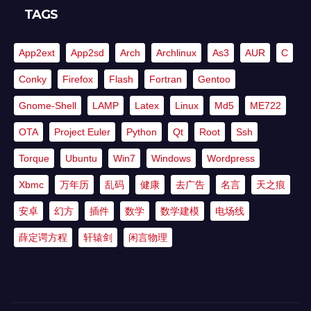
TAGS
App2ext
App2sd
Arch
Archlinux
As3
AUR
C
Conky
Firefox
Flash
Fortran
Gentoo
Gnome-Shell
LAMP
Latex
Linux
Md5
ME722
OTA
Project Euler
Python
Qt
Root
Ssh
Torque
Ubuntu
Win7
Windows
Wordpress
Xbmc
万年历
乱码
健康
去广告
名言
天之痕
安卓
幻方
插件
数学
数学建模
电场线
薛定谔方程
轩辕剑
闲言物理