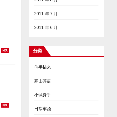
2011 年 7 月
2011 年 6 月
分类
回复
信手拈来
寒山碎语
小试身手
回复
日常牢骚