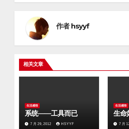
导
航
作者
hsyyf
相关文章
生活感悟
生活感悟
系统——工具而已
生命
7 月 29, 2012
HSYYF
7 月 1