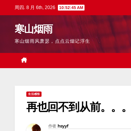
跳
周四. 8 月 6th, 2026
10:52:46 AM
至
内
寒山烟雨
容
寒山烟雨风萧瑟，点点云烟记浮生
生活感悟
再也回不到从前。。
作者
hsyyf