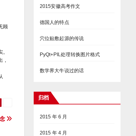
2015安徽高考作文
德国人的特点
无顾
穴位贴敷起源的传说
实。
PyQt+PIL处理转换图片格式
出，
数学界大牛说过的话
从
归档
2015 年 6 月
念
2015 年 4 月