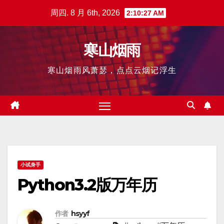
跳
周四. 8 月 6th, 2026
2:10:28 AM
至
内
寒山烟雨
容
寒山烟雨风萧瑟，点点云烟记浮生
小试身手
Python3.2版万年历
作者
hsyyf