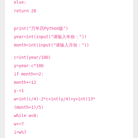
else:
return 28
print("万年历Python版")
year=int(input("请输入年份："))
month=int(input("请输入月份："))
c=int(year/100)
y=year-c*100
if month<=2:
month+=12
y-=1
w=int(c/4)-2*c+int(y/4)+y+int(13*
(month+1)/5)
while w<0:
w+=7
i=w%7