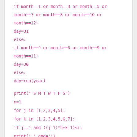
if month==1 or month==3 or month==5 or
month==7 or month==8 or month==10 or
month==12:
day=31
else:
if month==4 or month==6 or month==9 or
month==11:
day=30
else:
day=run(year)
print(" S M T W T F S")
n=1
for j in [1,2,3,4,5]:
for k in [1,2,3,4,5,6,7]:
if j==1 and ((j-1)*5+k-1)<i:
print(' ',end='')