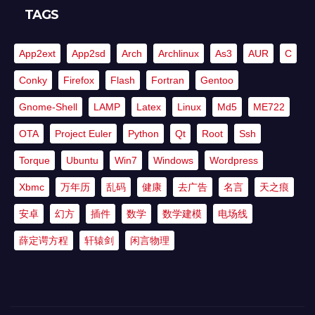
TAGS
App2ext
App2sd
Arch
Archlinux
As3
AUR
C
Conky
Firefox
Flash
Fortran
Gentoo
Gnome-Shell
LAMP
Latex
Linux
Md5
ME722
OTA
Project Euler
Python
Qt
Root
Ssh
Torque
Ubuntu
Win7
Windows
Wordpress
Xbmc
万年历
乱码
健康
去广告
名言
天之痕
安卓
幻方
插件
数学
数学建模
电场线
薛定谔方程
轩辕剑
闲言物理